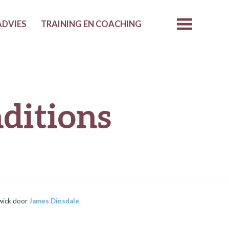
ADVIES
TRAINING EN COACHING
ditions
wick door
James Dinsdale
.