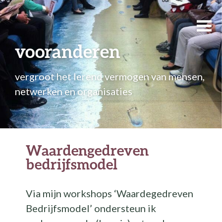
vooranderen
vergroot het lerend vermogen van mensen,
netwerken en organisaties
Waardengedreven
bedrijfsmodel
Via mijn workshops ‘Waardegedreven
Bedrijfsmodel’ ondersteun ik